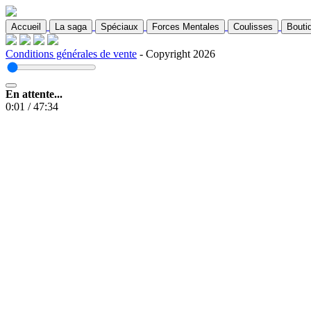
Accueil
La saga
Spéciaux
Forces Mentales
Coulisses
Bouti
Conditions générales de vente
- Copyright 2026
En attente...
0:01
/
47:34