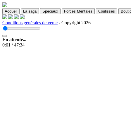
Accueil
La saga
Spéciaux
Forces Mentales
Coulisses
Bouti
Conditions générales de vente
- Copyright 2026
En attente...
0:01
/
47:34