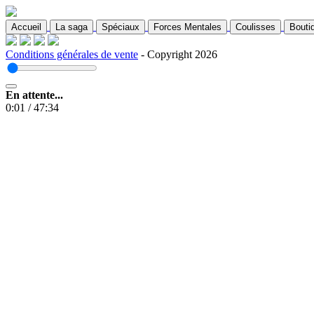
Accueil
La saga
Spéciaux
Forces Mentales
Coulisses
Bouti
Conditions générales de vente
- Copyright 2026
En attente...
0:01
/
47:34